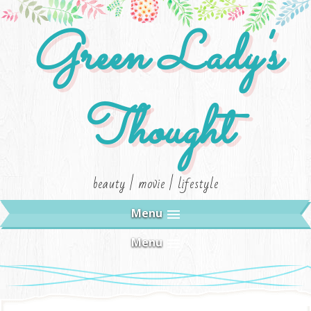
Green Lady's
Thought
beauty | movie | lifestyle
Menu
Menu