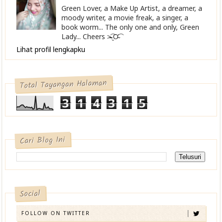
Green Lover, a Make Up Artist, a dreamer, a
moody writer, a movie freak, a singer, a
book worm... The only one and only, Green
Lady... Cheers >̴̴̴̴̴͡.̮Ơ̴͡
Lihat profil lengkapku
Total Tayangan Halaman
3
1
4
3
1
5
Cari Blog Ini
Social
FOLLOW ON TWITTER