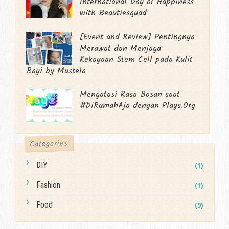
International Day of Happiness
with Beautiesquad
[Event and Review] Pentingnya
Merawat dan Menjaga
Kekayaan Stem Cell pada Kulit
Bayi by Mustela
Mengatasi Rasa Bosan saat
#DiRumahAja dengan Plays.Org
Categories
DIY
(1)
Fashion
(1)
Food
(9)