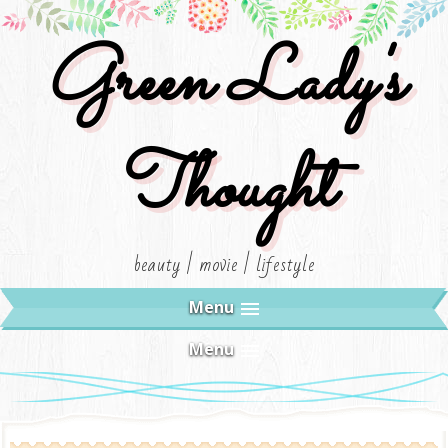
Green Lady's
Thought
beauty | movie | lifestyle
Menu
Menu