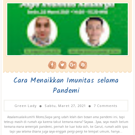
Cara Menaikkan Imunitas selama
Pandemi
Green Lady
Sabtu, Maret 27, 2021
7 Comments
AssalamualaikumHi Moms,Siapa yang udah lelah dan bosan ama pandemi ini, tapi
teteup masih di rumah aja karena takut kemana-mana? Sayaaa...Iyaa, saya masih belum
kemana-mana semenjak pandemi, pernah ke luar kota sich, ke Garut, rumah adik ipar,
tapi yaa selama disana juga saya enggak pergi-pergi ke tempat umum, hanya...