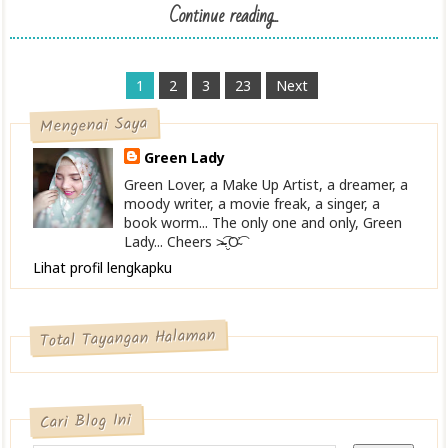
Continue reading...
1
2
3
23
Next
Mengenai Saya
Green Lady
Green Lover, a Make Up Artist, a dreamer, a
moody writer, a movie freak, a singer, a
book worm... The only one and only, Green
Lady... Cheers >̴̴̴̴̴͡.̮Ơ̴͡
Lihat profil lengkapku
Total Tayangan Halaman
Cari Blog Ini