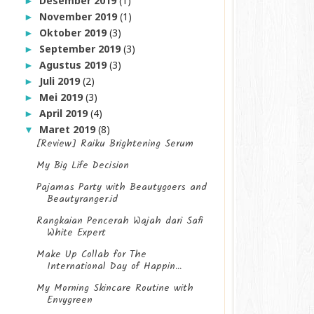
Desember 2019
(1)
►
November 2019
(1)
►
Oktober 2019
(3)
►
September 2019
(3)
►
Agustus 2019
(3)
►
Juli 2019
(2)
►
Mei 2019
(3)
►
April 2019
(4)
►
Maret 2019
(8)
▼
[Review] Raiku Brightening Serum
My Big Life Decision
Pajamas Party with Beautygoers and
Beautyranger.id
Rangkaian Pencerah Wajah dari Safi
White Expert
Make Up Collab for The
International Day of Happin...
My Morning Skincare Routine with
Envygreen