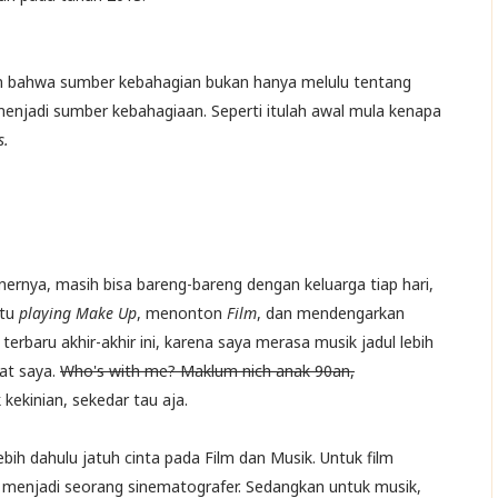
tkan bahwa sumber kebahagian bukan hanya melulu tentang
menjadi sumber kebahagiaan. Seperti itulah awal mula kenapa
s.
nernya, masih bisa bareng-bareng dengan keluarga tiap hari,
tu
playing Make Up
, menonton
Film
, dan mendengarkan
rbaru akhir-akhir ini, karena saya merasa musik jadul lebih
uat saya.
Who's with me? Maklum nich anak 90an,
kekinian, sekedar tau aja.
bih dahulu jatuh cinta pada Film dan Musik. Untuk film
ah menjadi seorang sinematografer. Sedangkan untuk musik,