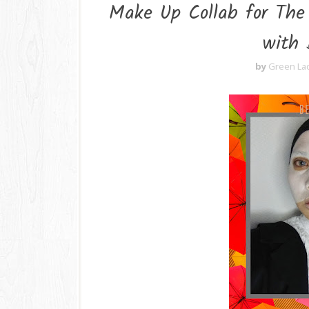
Make Up Collab for The
with 
by
Green La