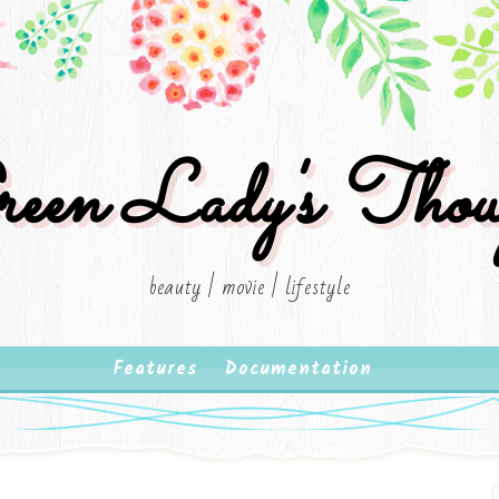
een Lady's Thou
beauty | movie | lifestyle
Features
Documentation