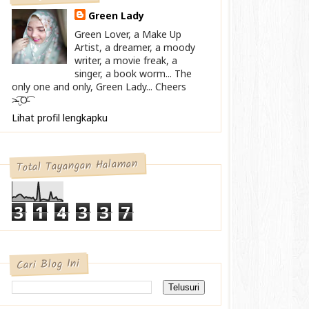
Green Lady
Green Lover, a Make Up
Artist, a dreamer, a moody
writer, a movie freak, a
singer, a book worm... The
only one and only, Green Lady... Cheers
>̴̴̴̴̴͡.̮Ơ̴͡
Lihat profil lengkapku
Total Tayangan Halaman
3
1
4
3
3
7
Cari Blog Ini