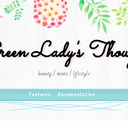
een Lady's Thou
beauty | movie | lifestyle
Features
Documentation