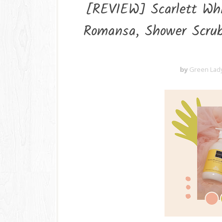
[REVIEW] Scarlett Whi
Romansa, Shower Scrub
by
Green Lad