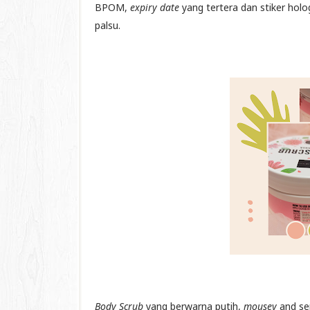
BPOM,
expiry date
yang tertera dan stiker ho
palsu.
Body Scrub
yang berwarna putih,
mousey
and se