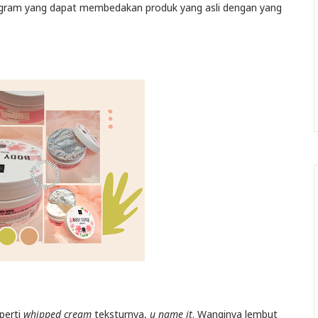
logram yang dapat membedakan produk yang asli dengan yang
perti
whipped cream
teksturnya,
u name it
. Wanginya lembut