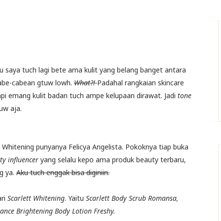
au saya tuch lagi bete ama kulit yang belang banget antara
 cabe-cabean gtuw lowh.
What?!
Padahal rangkaian skincare
pi emang kulit badan tuch ampe kelupaan dirawat. Jadi
tone
uw aja.
t Whitening punyanya Felicya Angelista. Pokoknya tiap buka
ty influencer
yang selalu kepo ama produk beauty terbaru,
g ya.
Aku tuch enggak bisa diginiin.
ari
Scarlett Whitening
. Yaitu
Scarlett Body Scrub Romansa,
ance Brightening Body Lotion Freshy.