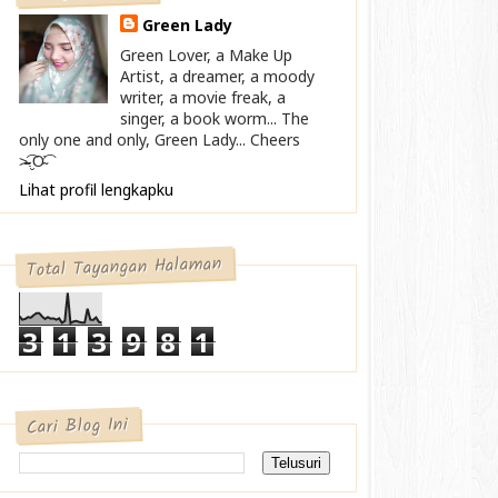
Green Lady
Green Lover, a Make Up
Artist, a dreamer, a moody
writer, a movie freak, a
singer, a book worm... The
only one and only, Green Lady... Cheers
>̴̴̴̴̴͡.̮Ơ̴͡
Lihat profil lengkapku
Total Tayangan Halaman
3
1
3
9
8
1
Cari Blog Ini