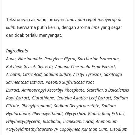
Teksturnya cair yang lumayan
runny dan cepat menyerap di
kulit.
Berwarna putih keruh, dengan aroma
lime
yang segar
dan tidak terlalu menyengat.
Ingredients
Aqua, Niacinamide, Pentylene Glycol,
Saccharide Isomerate,
Butylene Glycol, Glycerin,
Annona Cherimola Fruit Extract,
Arbutin, Citric Acid,
Sodium
sulfite, Acetyl Tyrosine, Saxifraga
Sarmentosa Extract, Paeonia Suffruticosa root
Extract,
Aminopropyl A
scorbyl P
hosphate,
Scutellaria B
aicalensis
R
oot E
xtract,
Glutathione, Centella Asiatica Leaf Extract, Sodium
Citrate, Phenylpropanol, Sodium Dehydroacetate, Sodium
Hyaluronate, Phenoxyethanol, Glycyrrhiza Glabra Roof Extract,
Ethylhexylglycerin, Bisabolol, Tranexamic Acid, Ammonium
Acryloyldimethyltaurate/VP Copolymer, Xanthan Gum, Disodium