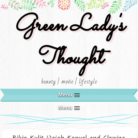
Green Lady's
Thought
beauty | movie | lifestyle
Menu
Menu