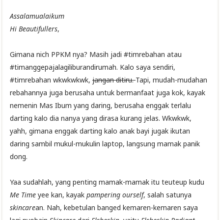
Assalamualaikum
Hi Beautifullers
,
Gimana nich PPKM nya? Masih jadi #timrebahan atau
#timanggepajalagiliburandirumah. Kalo saya sendiri,
#timrebahan wkwkwkwk,
jangan ditiru.
Tapi, mudah-mudahan
rebahannya juga berusaha untuk bermanfaat juga kok, kayak
nemenin Mas Ibum yang daring, berusaha enggak terlalu
darting kalo dia nanya yang dirasa kurang jelas. Wkwkwk,
yahh, gimana enggak darting kalo anak bayi jugak ikutan
daring sambil mukul-mukulin laptop, langsung mamak panik
dong.
Yaa sudahlah, yang penting mamak-mamak itu teuteup kudu
Me Time
yee kan, kayak
pampering ourself
, salah satunya
skincare
an. Nah, kebetulan banged kemaren-kemaren saya