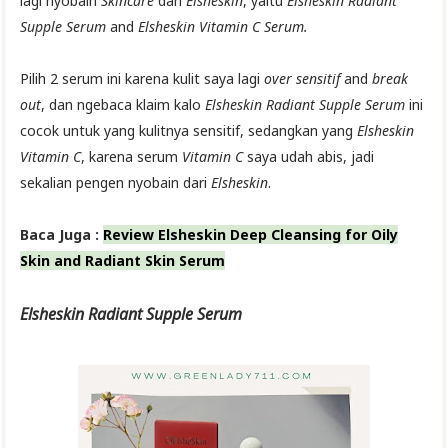
lagi nyobain
Skincare
dari
Elsheskin
, yaitu
Elsheskin Radiant
Supple Serum
and
Elsheskin Vitamin C Serum.
Pilih 2 serum ini karena kulit saya lagi
over sensitif
and
break
out
, dan ngebaca klaim kalo
Elsheskin Radiant Supple Serum
ini
cocok untuk yang kulitnya sensitif, sedangkan yang
Elsheskin
Vitamin C
, karena serum
Vitamin C
saya udah abis, jadi
sekalian pengen nyobain dari
Elsheskin
.
Baca Juga :
Review Elsheskin Deep Cleansing for Oily
Skin and Radiant Skin Serum
Elsheskin Radiant Supple Serum