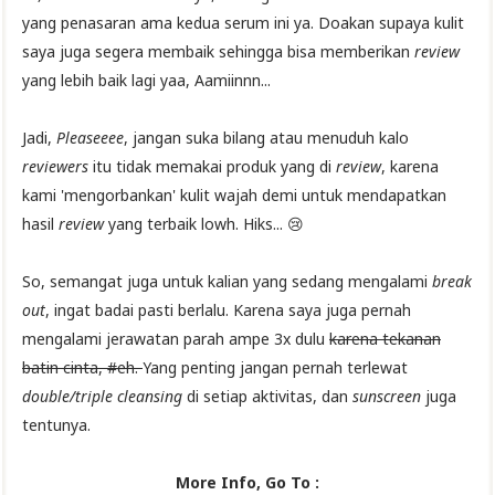
yang penasaran ama kedua serum ini ya. Doakan supaya kulit
saya juga segera membaik sehingga bisa memberikan
review
yang lebih baik lagi yaa, Aamiinnn...
Jadi,
Pleaseeee
, jangan suka bilang atau menuduh kalo
reviewers
itu tidak memakai produk yang di
review
, karena
kami 'mengorbankan' kulit wajah demi untuk mendapatkan
hasil
review
yang terbaik lowh. Hiks... 😢
So, semangat juga untuk kalian yang sedang mengalami
break
out
, ingat badai pasti berlalu. Karena saya juga pernah
mengalami jerawatan parah ampe 3x dulu
karena tekanan
batin cinta, #eh.
Yang penting jangan pernah terlewat
double/triple cleansing
di setiap aktivitas, dan
sunscreen
juga
tentunya.
More Info, Go To :