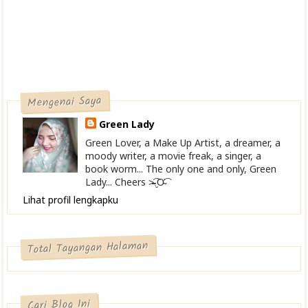
Mengenai Saya
Green Lady
Green Lover, a Make Up Artist, a dreamer, a
moody writer, a movie freak, a singer, a
book worm... The only one and only, Green
Lady... Cheers >̴̴̴̴̴͡.̮Ơ̴͡
Lihat profil lengkapku
Total Tayangan Halaman
Cari Blog Ini