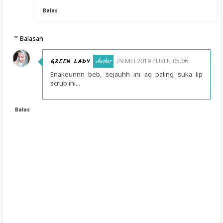
Balas
Balasan
GREEN LADY
29 MEI 2019 PUKUL 05.06
Enakeunnn beb, sejauhh ini aq paling suka lip
scrub ini...
Balas