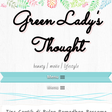
Green Lady's
Thought
beauty | movie | lifestyle
Menu
Menu