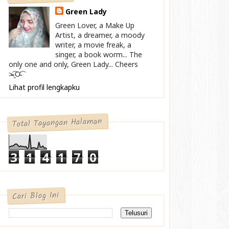
Green Lady
Green Lover, a Make Up
Artist, a dreamer, a moody
writer, a movie freak, a
singer, a book worm... The
only one and only, Green Lady... Cheers
>̴̴̴̴̴͡.̮Ơ̴͡
Lihat profil lengkapku
Total Tayangan Halaman
3
1
4
1
7
0
Cari Blog Ini