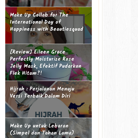
Make Up Collab for The
International Day of
Happiness with Beautiesquad
[Review] Eileen Grace
Perfectly Moisturize Rose
Jelly Mask, Efektif Pudarkan
Flek Hitam?!
Hijrah : Perjalanan Menuju
Versi Terbaik Dalam Diri
Make Up untuk Lebaran
(Simpel dan Tahan Lama)