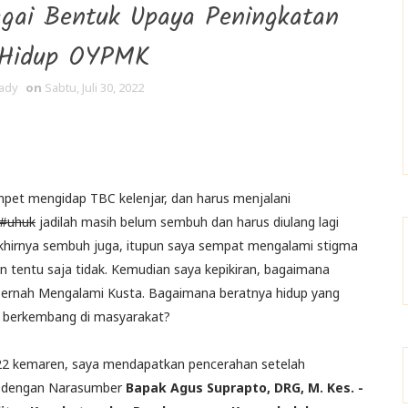
gai Bentuk Upaya Peningkatan
 Hidup OYPMK
ady
on
Sabtu, Juli 30, 2022
mpet mengidap TBC kelenjar, dan harus menjalani
#uhuk
jadilah masih belum sembuh dan harus diulang lagi
akhirnya sembuh juga, itupun saya sempat mengalami stigma
an tentu saja tidak. Kemudian saya kepikiran, bagaimana
ernah Mengalami Kusta. Bagaimana beratnya hidup yang
s berkembang di masyarakat?
 2022 kemaren, saya mendapatkan pencerahan setelah
R dengan Narasumber
Bapak Agus Suprapto, DRG, M. Kes. -