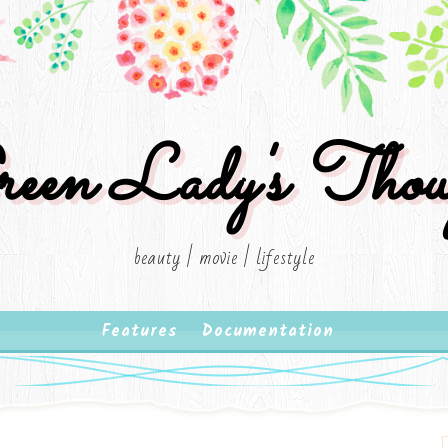
een Lady's Thou
beauty | movie | lifestyle
Features
Documentation