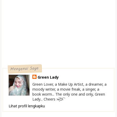
Mengenai Saya
Green Lady
Green Lover, a Make Up Artist, a dreamer, a
moody writer, a movie freak, a singer, a
book worm... The only one and only, Green
Lady... Cheers >̴̴̴̴̴͡.̮Ơ̴͡
Lihat profil lengkapku