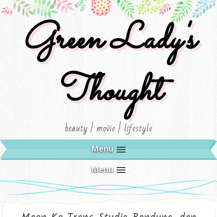
Green Lady's
Thought
beauty | movie | lifestyle
Menu
Menu