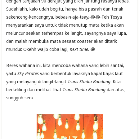
dengan tanjakan 90 derajat yang bikin jantung rasanya lepas.
Sudahlahh, kalo udah begitu, hanya bisa pasrah dan teriak
sekenceng-kencengnya,
bebasin aja tsay. 😂😂
Teh Tesya
menyarankan saya untuk tidak menutup mata ketika akan
meluncur seakan terhempas ke langit, sayangnya saya lupa,
dan malah membuka mata sesaat coaster akan ditarik
mundur. Okehh wajib coba lagi,
next time
. 😂
Beres wahana ini, kita mencoba wahana yang lebih santai,
yaitu
Sky Pirates
yang berbentuk layaknya kapal bajak laut
yang melayang di langit-langit
Trans Studio Bandung
. Kita
berkeliling dan melihat-lihat
Trans Studio Bandung
dari atas,
sungguh seru.