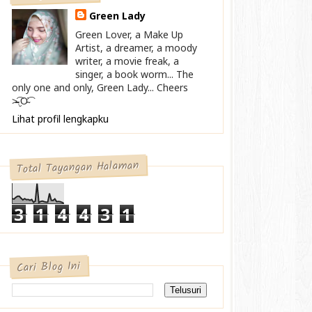
Green Lady
Green Lover, a Make Up
Artist, a dreamer, a moody
writer, a movie freak, a
singer, a book worm... The
only one and only, Green Lady... Cheers
>̴̴̴̴̴͡.̮Ơ̴͡
Lihat profil lengkapku
Total Tayangan Halaman
3
1
4
4
3
1
Cari Blog Ini