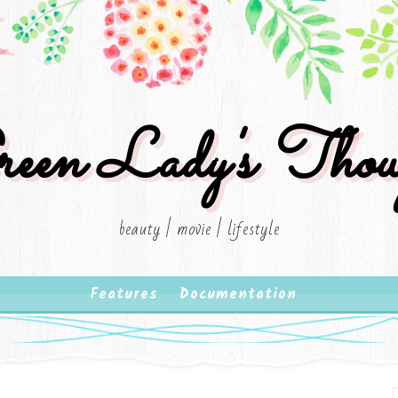
een Lady's Thou
beauty | movie | lifestyle
Features
Documentation