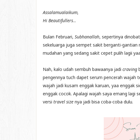
Assalamualaikum,
Hi Beautifullers
...
Bulan Februari,
Subhanallah
, sepertinya dinob
sekeluarga juga sempet sakit berganti-gantia
mudahan yang sedang sakit cepet pulih lagii yaa
Nah, kalo udah sembuh bawaanya jadi
craving
pengennya tuch dapet serum pencerah wajah terb
wajah jadi kusam enggak karuan, yaa enggak sic
enggak cocok. Apalagi wajah saya emang lagi sen
versi
travel size
nya jadi bisa coba-coba dulu.