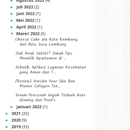
Agustus 2022
(4)
►
Juli 2022
(2)
►
Juni 2022
(1)
►
Mei 2022
(1)
►
April 2022
(1)
►
Maret 2022
(5)
▼
Cheese Cake ala Kota Kembang,
dari Bolu Susu Lembang
Jadi Anak JakSel? Simak Tips
Memilih Apartemen di ...
SehatQ, Aplikasi Layanan Kesehatan
yang Aman dan T...
[Review] Avoskin Your Skin Bae
Marine Collagen Ton...
Serum Pencerah Wajah Terbaik Auto
Glowing dari Pond's
Januari 2022
(1)
►
2021
(25)
►
2020
(9)
►
2019
(33)
►