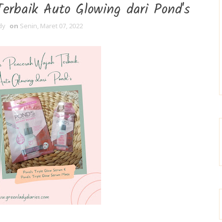
rbaik Auto Glowing dari Pond's
dy
on
Senin, Maret 07, 2022