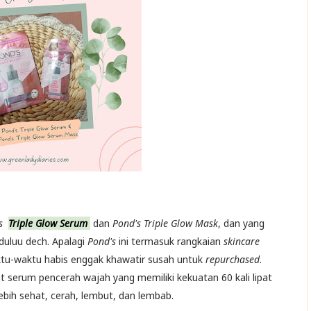
's
Triple Glow Serum
dan
Pond's Triple Glow Mask
, dan yang
 duluu dech. Apalagi
Pond's
ini termasuk rangkaian
skincare
ktu-waktu habis enggak khawatir susah untuk
repurchased
.
serum pencerah wajah yang memiliki kekuatan 60 kali lipat
 lebih sehat, cerah, lembut, dan lembab.